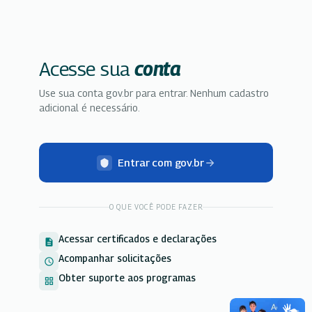
Acesse sua
conta
Use sua conta gov.br para entrar. Nenhum cadastro
adicional é necessário.
Entrar com gov.br
O QUE VOCÊ PODE FAZER
Acessar certificados e declarações
description
Acompanhar solicitações
schedule
Obter suporte aos programas
grid_view