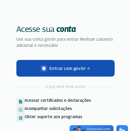
Acesse sua
conta
Use sua conta gov.br para entrar. Nenhum cadastro
adicional é necessário.
Entrar com gov.br
O QUE VOCÊ PODE FAZER
Acessar certificados e declarações
description
Acompanhar solicitações
schedule
Obter suporte aos programas
grid_view